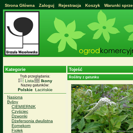
Strona Główna
Zaloguj
Rejestracja
Koszyk
Warunki sprz
Kategorie
Tojeść
Tryb przeglądania:
Rośliny z gatunku
Lista
Ikony
Nazwy gatunków:
Polskie
Łacińskie
Nasiona
Byliny
CIEMIERNIK
Czyściec
Dzwonki
Dżefersonia dwulistna
Eomekom
Fiołek