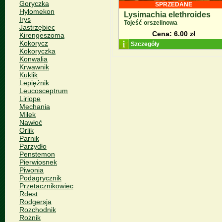
Goryczka
SPRZEDANE
Hylomekon
Lysimachia elethroides
Irys
Tojeść orszelinowa
Jastrzębiec
Cena: 6.00 zł
Kirengeszoma
Kokorycz
Szczegóły
Kokoryczka
Konwalia
Krwawnik
Kuklik
Lepiężnik
Leucosceptrum
Liriope
Mechania
Miłek
Nawłoć
Orlik
Parnik
Parzydło
Penstemon
Pierwiosnek
Piwonia
Podagrycznik
Przetacznikowiec
Rdest
Rodgersja
Rozchodnik
Rożnik