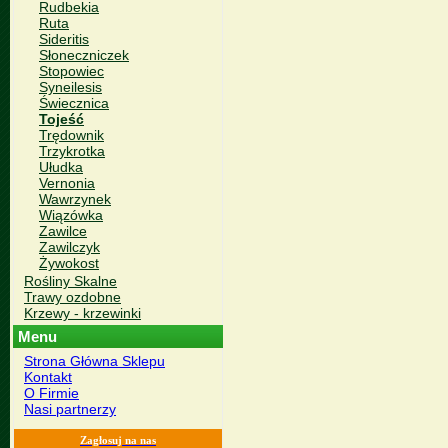
Rudbekia
Ruta
Sideritis
Słoneczniczek
Stopowiec
Syneilesis
Świecznica
Tojeść
Trędownik
Trzykrotka
Ułudka
Vernonia
Wawrzynek
Wiązówka
Zawilce
Zawilczyk
Żywokost
Rośliny Skalne
Trawy ozdobne
Krzewy - krzewinki
Menu
Strona Główna Sklepu
Kontakt
O Firmie
Nasi partnerzy
Zagłosuj na nas