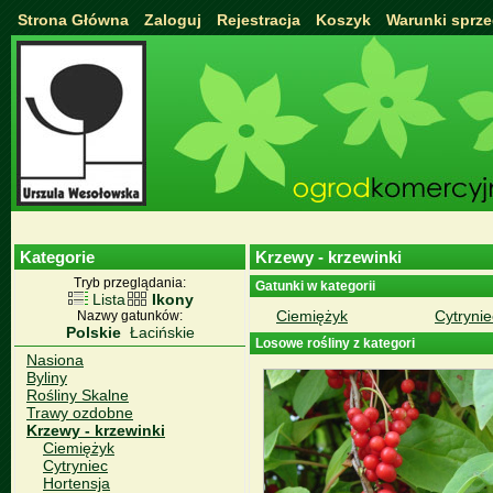
Strona Główna
Zaloguj
Rejestracja
Koszyk
Warunki sprz
Kategorie
Krzewy - krzewinki
Tryb przeglądania:
Gatunki w kategorii
Lista
Ikony
Ciemiężyk
Cytrynie
Nazwy gatunków:
Polskie
Łacińskie
Losowe rośliny z kategori
Nasiona
Byliny
Rośliny Skalne
Trawy ozdobne
Krzewy - krzewinki
Ciemiężyk
Cytryniec
Hortensja