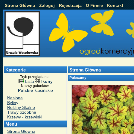
Strona Główna
Zaloguj
Rejestracja
O Firmie
Kontakt
Kategorie
Strona Główna
Tryb przeglądania:
Polecamy
Lista
Ikony
Nazwy gatunków:
Polskie
Łacińskie
Nasiona
Byliny
Rośliny Skalne
Trawy ozdobne
Krzewy - krzewinki
Menu
Strona Główna