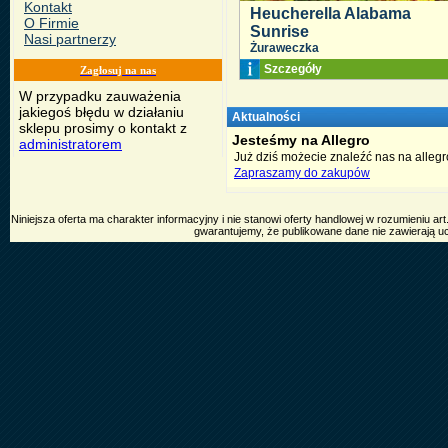
Kontakt
Heucherella Alabama
O Firmie
Sunrise
Nasi partnerzy
Żuraweczka
Szczegóły
Zagłosuj na nas
W przypadku zauważenia
jakiegoś błędu w działaniu
Aktualności
sklepu prosimy o kontakt z
Jesteśmy na Allegro
administratorem
Już dziś możecie znaleźć nas na allegro
Zapraszamy do zakupów
Niniejsza oferta ma charakter informacyjny i nie stanowi oferty handlowej w rozumieniu 
gwarantujemy, że publikowane dane nie zawierają u