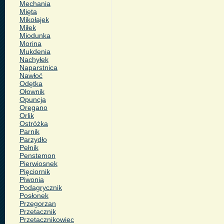
Mechania
Mięta
Mikołajek
Miłek
Miodunka
Morina
Mukdenia
Nachyłek
Naparstnica
Nawłoć
Odętka
Ołownik
Opuncja
Oregano
Orlik
Ostróżka
Parnik
Parzydło
Pełnik
Penstemon
Pierwiosnek
Pięciornik
Piwonia
Podagrycznik
Posłonek
Przegorzan
Przetacznik
Przetacznikowiec