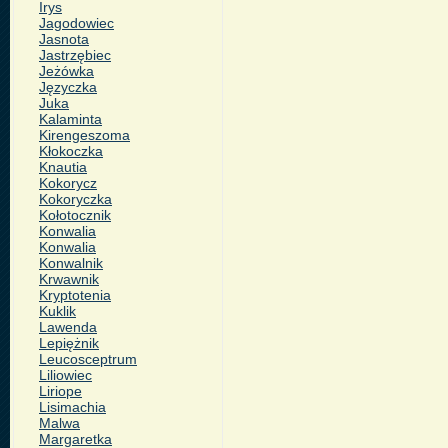
Irys
Jagodowiec
Jasnota
Jastrzębiec
Jeżówka
Języczka
Juka
Kalaminta
Kirengeszoma
Kłokoczka
Knautia
Kokorycz
Kokoryczka
Kołotocznik
Konwalia
Konwalia
Konwalnik
Krwawnik
Kryptotenia
Kuklik
Lawenda
Lepiężnik
Leucosceptrum
Liliowiec
Liriope
Lisimachia
Malwa
Margaretka