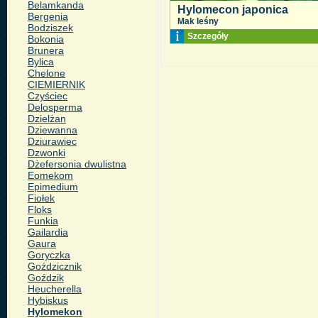
Belamkanda
Hylomecon japonica
Bergenia
Mak leśny
Bodziszek
Szczegóły
Bokonia
Brunera
Bylica
Chelone
CIEMIERNIK
Czyściec
Delosperma
Dzielżan
Dziewanna
Dziurawiec
Dzwonki
Dżefersonia dwulistna
Eomekom
Epimedium
Fiołek
Floks
Funkia
Gailardia
Gaura
Goryczka
Goździcznik
Goździk
Heucherella
Hybiskus
Hylomekon