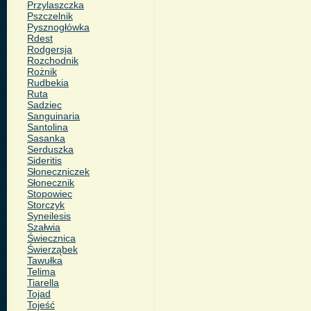
Przylaszczka
Pszczelnik
Pysznogłówka
Rdest
Rodgersja
Rozchodnik
Rożnik
Rudbekia
Ruta
Sadziec
Sanguinaria
Santolina
Sasanka
Serduszka
Sideritis
Słoneczniczek
Słonecznik
Stopowiec
Storczyk
Syneilesis
Szałwia
Świecznica
Świerząbek
Tawułka
Telima
Tiarella
Tojad
Tojeść