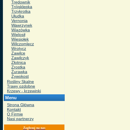
Trędownik
Trójsklepka
Trzykrotka
Ułudka
Vernonia
Wawrzynek
Wiązówka
Wielosił
Wiesiołek
Wilczomlecz
Wrotycz
Zawilce
Zawilczyk
Złotnica
Zrostka
Żurawka
Żywokost
Rośliny Skalne
Trawy ozdobne
Krzewy - krzewinki
Menu
Strona Główna
Kontakt
O Firmie
Nasi partnerzy
Zagłosuj na nas