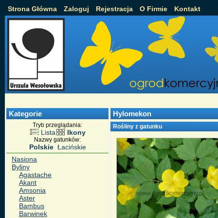
Strona Główna
Zaloguj
Rejestracja
O Firmie
Kontakt
Kategorie
Hylomekon
Tryb przeglądania:
Rośliny z gatunku
Lista
Ikony
Nazwy gatunków:
Polskie
Łacińskie
Nasiona
Byliny
Agastache
Akant
Amsonia
Aster
Bambus
Barwinek